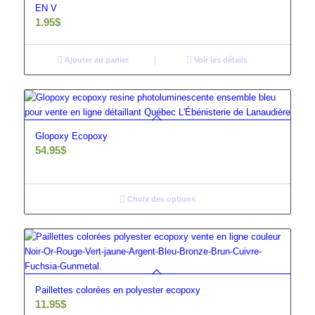
EN V
1.95
$
Ajouter au panier
Voir les détails
Glopoxy Ecopoxy
54.95
$
Choix des options
Paillettes colorées en polyester ecopoxy
11.95
$